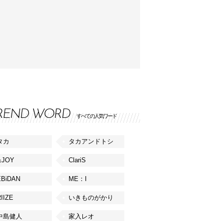
REND WORD
すべての人気ワード
タカ
タカアンドトシ
≒JOY
ClariS
EBiDAN
ME：I
IIZE
いきものがかり
中島健人
家入レオ