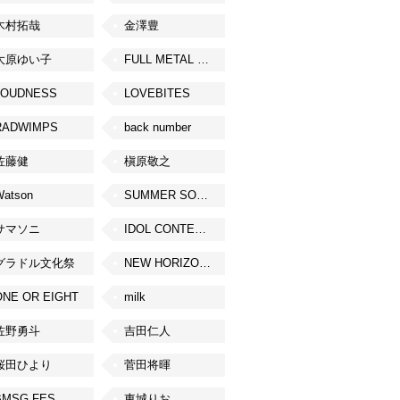
木村拓哉
金澤豊
大原ゆい子
FULL METAL JAPAN 2026
LOUDNESS
LOVEBITES
RADWIMPS
back number
佐藤健
槇原敬之
Watson
SUMMER SONIC
サマソニ
IDOL CONTENT EXPO
グラドル文化祭
NEW HORIZON FEST
ONE OR EIGHT
milk
佐野勇斗
吉田仁人
桜田ひより
菅田将暉
BMSG FES
東城りお