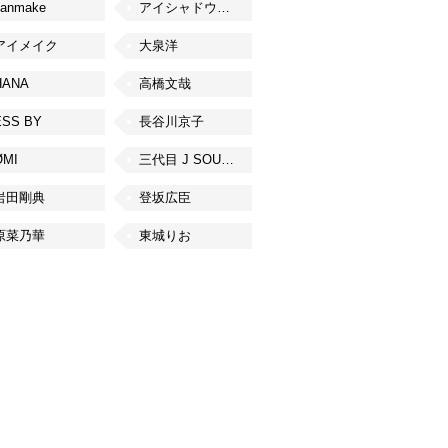
canmake
アイシャドウベース
アイメイク
大泉洋
HANA
高橋文哉
ESS BY
長谷川京子
ØMI
三代目 J SOUL BROTHERS from EXILE TRIBE
岩田剛典
登坂広臣
原菜乃華
東城りお