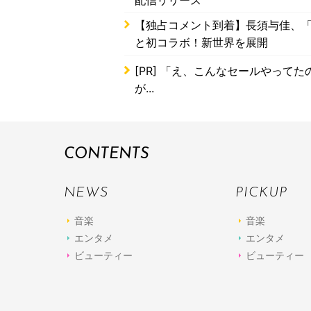
配信リリース
【独占コメント到着】長須与佳、「尺八
と初コラボ！新世界を展開
[PR]
「え、こんなセールやってたの？
が...
CONTENTS
NEWS
PICKUP
音楽
音楽
エンタメ
エンタメ
ビューティー
ビューティー