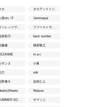
タカ
タカアンドトシ
大原ゆい子
Jamiroquai
ヴィレッジヴァンガード
ファーストサマーウイカ
指原莉乃
back number
佐藤健
槇原敬之
CEZANNE
m·a·c
セザンヌ
小鼻
毛穴
mlk
佐野勇斗
吉田仁人
earts2Hearts
Watson
SUMMER SONIC
サマソニ