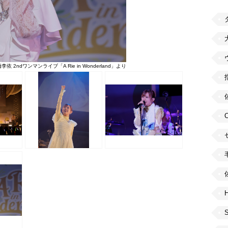
李依 2ndワンマンライブ「A Rie in Wonderland」より
H