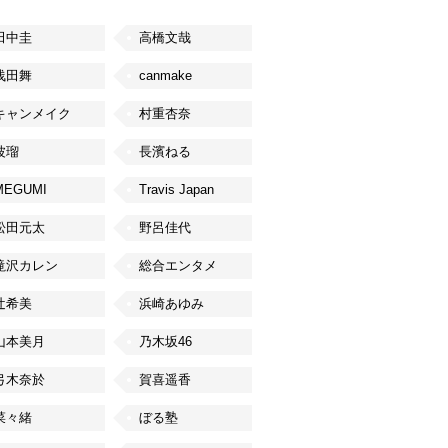
田中圭
高橋文哉
浅田舞
canmake
キャンメイク
村重杏奈
波瑠
長濱ねる
MEGUMI
Travis Japan
松田元太
野呂佳代
滝沢カレン
総合エンタメ
辻希美
浜崎あゆみ
山本美月
乃木坂46
弓木奈於
賀喜遥香
菜々緒
ぼる塾