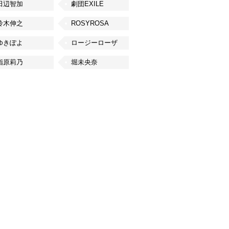
田辺智加
劇団EXILE
鈴木伸之
ROSYROSA
ゆきぽよ
ロージーローザ
指原莉乃
堀未央奈