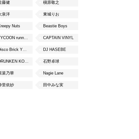
佐藤健
槇原敬之
大泉洋
東城りお
reepy Nuts
Beastie Boys
TYCOON running
CAPTAIN VINYL
Disco Brick YOKOHAMA
DJ HASEBE
DRUNKEN KONG
石野卓球
原菜乃華
Nagie Lane
仲里依紗
田中みな実