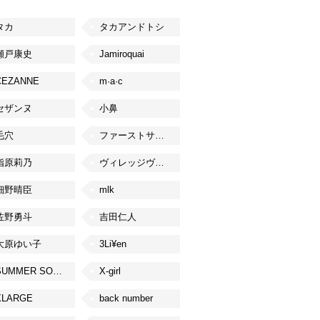
タカ
タカアンドトシ
瀬戸康史
Jamiroquai
CEZANNE
m·a·c
セザンヌ
小鼻
毛穴
ファーストサマーウイカ
指原莉乃
ヴィレッジヴァンガード
細野晴臣
mlk
佐野勇斗
吉田仁人
大原ゆい子
3Li¥en
SUMMER SONIC
X-girl
XLARGE
back number