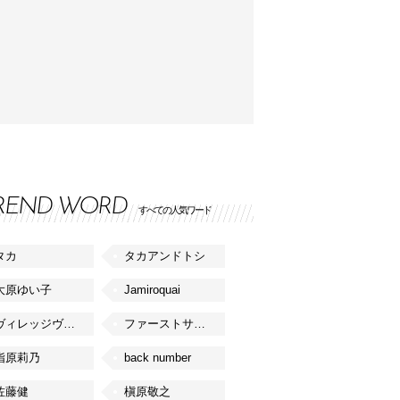
REND WORD
すべての人気ワード
タカ
タカアンドトシ
大原ゆい子
Jamiroquai
ヴィレッジヴァンガード
ファーストサマーウイカ
指原莉乃
back number
佐藤健
槇原敬之