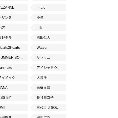
CEZANNE
m·a·c
セザンヌ
小鼻
毛穴
mlk
佐野勇斗
吉田仁人
earts2Hearts
Watson
SUMMER SONIC
サマソニ
canmake
アイシャドウベース
アイメイク
大泉洋
HANA
高橋文哉
ESS BY
長谷川京子
ØMI
三代目 J SOUL BROTHERS from EXILE TRIBE
岩田剛典
登坂広臣