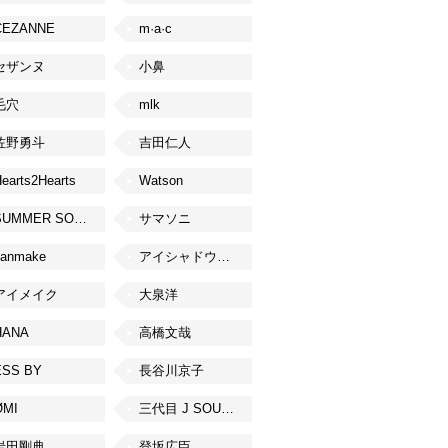
CEZANNE
m·a·c
セザンヌ
小鼻
毛穴
mlk
佐野勇斗
吉田仁人
earts2Hearts
Watson
SUMMER SONIC
サマソニ
canmake
アイシャドウベース
アイメイク
大泉洋
HANA
高橋文哉
ESS BY
長谷川京子
ØMI
三代目 J SOUL BROTHERS from EXILE TRIBE
岩田剛典
登坂広臣