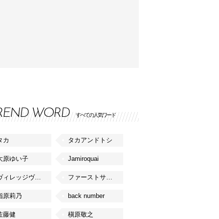
REND WORD
すべての人気ワード
タカ
タカアンドトシ
大原ゆい子
Jamiroquai
ヴィレッジヴァンガード
ファーストサマーウイカ
指原莉乃
back number
佐藤健
槇原敬之