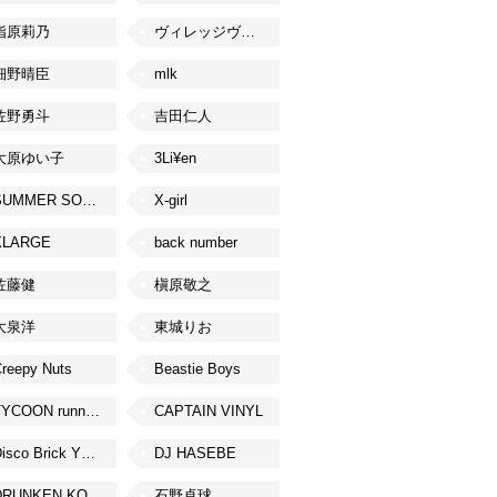
指原莉乃
ヴィレッジヴァンガード
細野晴臣
mlk
佐野勇斗
吉田仁人
大原ゆい子
3Li¥en
SUMMER SONIC
X-girl
XLARGE
back number
佐藤健
槇原敬之
大泉洋
東城りお
reepy Nuts
Beastie Boys
TYCOON running
CAPTAIN VINYL
Disco Brick YOKOHAMA
DJ HASEBE
DRUNKEN KONG
石野卓球