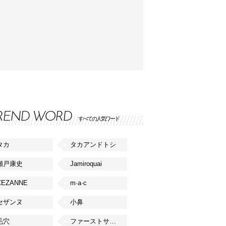
REND WORD
すべての人気ワード
タカ
タカアンドトシ
瀬戸康史
Jamiroquai
CEZANNE
m·a·c
セザンヌ
小鼻
毛穴
ファーストサマーウイカ