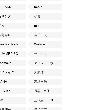
CEZANNE
m·a·c
セザンヌ
小鼻
毛穴
mlk
佐野勇斗
吉田仁人
earts2Hearts
Watson
SUMMER SONIC
サマソニ
canmake
アイシャドウベース
アイメイク
大泉洋
HANA
高橋文哉
ESS BY
長谷川京子
ØMI
三代目 J SOUL BROTHERS from EXILE TRIBE
岩田剛典
登坂広臣