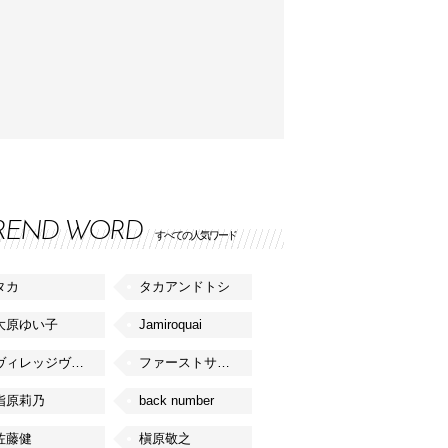
REND WORD
すべての人気ワード
タカ
タカアンドトシ
大原ゆい子
Jamiroquai
ヴィレッジヴァンガード
ファーストサマーウイカ
指原莉乃
back number
佐藤健
槇原敬之