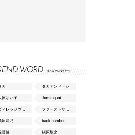
REND WORD
すべての人気ワード
タカ
タカアンドトシ
大原ゆい子
Jamiroquai
ヴィレッジヴァンガード
ファーストサマーウイカ
指原莉乃
back number
佐藤健
槇原敬之