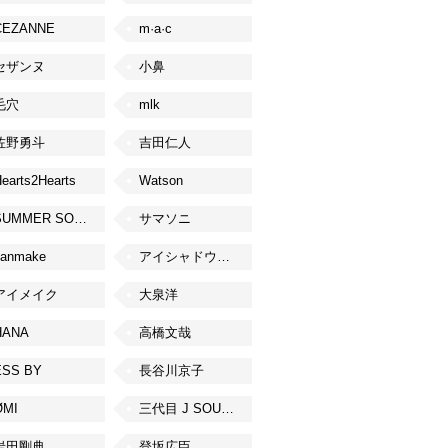
CEZANNE
m·a·c
セザンヌ
小鼻
毛穴
mlk
佐野勇斗
吉田仁人
earts2Hearts
Watson
SUMMER SONIC
サマソニ
canmake
アイシャドウベース
アイメイク
大泉洋
HANA
高橋文哉
ESS BY
長谷川京子
ØMI
三代目 J SOUL BROTHERS from EXILE TRIBE
岩田剛典
登坂広臣