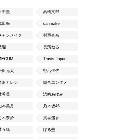
田中圭
高橋文哉
浅田舞
canmake
キャンメイク
村重杏奈
波瑠
長濱ねる
MEGUMI
Travis Japan
松田元太
野呂佳代
滝沢カレン
総合エンタメ
辻希美
浜崎あゆみ
山本美月
乃木坂46
弓木奈於
賀喜遥香
菜々緒
ぼる塾