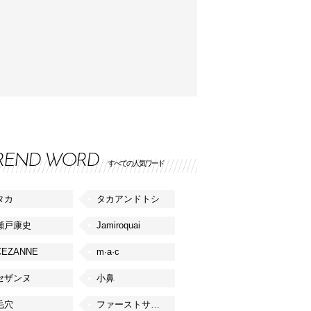
REND WORD
すべての人気ワード
タカ
タカアンドトシ
瀬戸康史
Jamiroquai
CEZANNE
m·a·c
セザンヌ
小鼻
毛穴
ファーストサマーウイカ