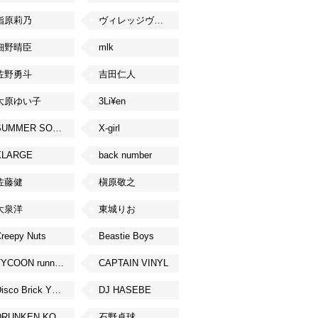
指原莉乃
ヴィレッジヴァンガード
細野晴臣
mlk
佐野勇斗
吉田仁人
大原ゆい子
3Li¥en
SUMMER SONIC
X-girl
XLARGE
back number
佐藤健
槇原敬之
大泉洋
東城りお
reepy Nuts
Beastie Boys
TYCOON running
CAPTAIN VINYL
Disco Brick YOKOHAMA
DJ HASEBE
DRUNKEN KONG
石野卓球