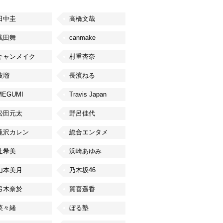
田中圭
高橋文哉
浅田舞
canmake
キャンメイク
村重杏奈
波瑠
長濱ねる
MEGUMI
Travis Japan
松田元太
野呂佳代
滝沢カレン
総合エンタメ
辻希美
浜崎あゆみ
山本美月
乃木坂46
弓木奈於
賀喜遥香
菜々緒
ぼる塾