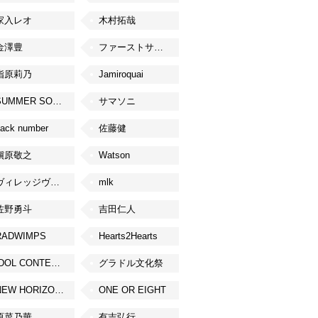
家入レオ
木村拓哉
金澤豊
ファーストサマーウイカ
指原莉乃
Jamiroquai
SUMMER SONIC
サマソニ
ack number
佐藤健
槇原敬之
Watson
ヴィレッジヴァンガード
mlk
佐野勇斗
吉田仁人
RADWIMPS
Hearts2Hearts
IDOL CONTENT EXPO
グラドル文化祭
NEW HORIZON FEST
ONE OR EIGHT
原菜乃華
有吉弘行