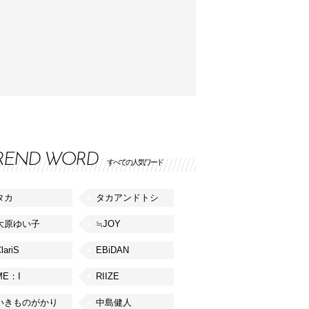
REND WORD
すべての人気ワード
タカ
タカアンドトシ
大原ゆい子
≒JOY
lariS
EBiDAN
ME：I
RIIZE
いきものがかり
中島健人