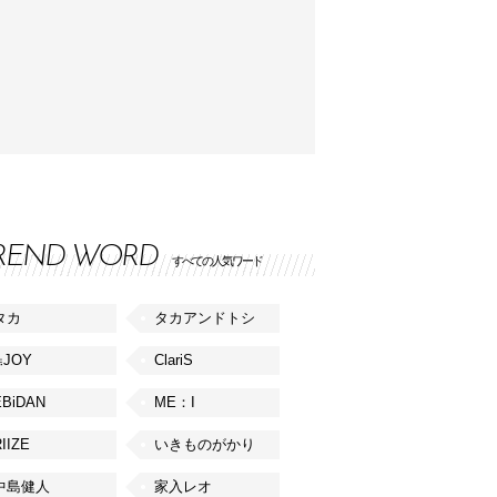
REND WORD
すべての人気ワード
タカ
タカアンドトシ
≒JOY
ClariS
EBiDAN
ME：I
IIZE
いきものがかり
中島健人
家入レオ