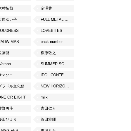
木村拓哉
金澤豊
大原ゆい子
FULL METAL JAPAN 2026
LOUDNESS
LOVEBITES
RADWIMPS
back number
佐藤健
槇原敬之
Watson
SUMMER SONIC
サマソニ
IDOL CONTENT EXPO
グラドル文化祭
NEW HORIZON FEST
ONE OR EIGHT
milk
佐野勇斗
吉田仁人
桜田ひより
菅田将暉
BMSG FES
東城りお