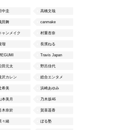
田中圭
高橋文哉
浅田舞
canmake
キャンメイク
村重杏奈
波瑠
長濱ねる
MEGUMI
Travis Japan
松田元太
野呂佳代
滝沢カレン
総合エンタメ
辻希美
浜崎あゆみ
山本美月
乃木坂46
弓木奈於
賀喜遥香
菜々緒
ぼる塾