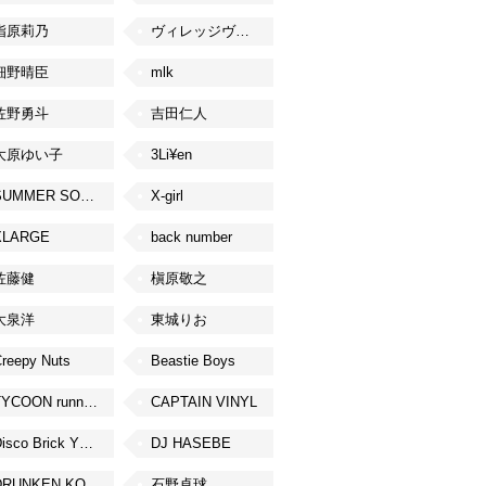
指原莉乃
ヴィレッジヴァンガード
細野晴臣
mlk
佐野勇斗
吉田仁人
大原ゆい子
3Li¥en
SUMMER SONIC
X-girl
XLARGE
back number
佐藤健
槇原敬之
大泉洋
東城りお
reepy Nuts
Beastie Boys
TYCOON running
CAPTAIN VINYL
Disco Brick YOKOHAMA
DJ HASEBE
DRUNKEN KONG
石野卓球