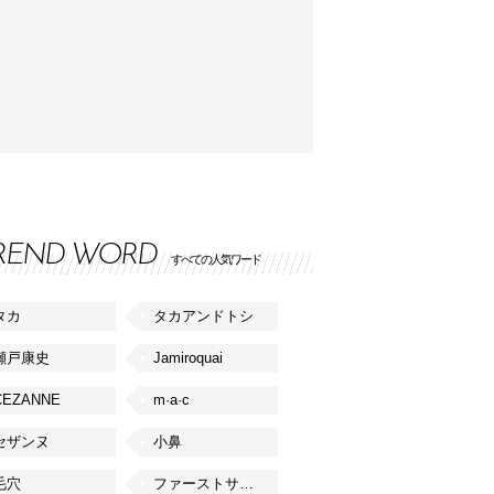
REND WORD
すべての人気ワード
タカ
タカアンドトシ
瀬戸康史
Jamiroquai
CEZANNE
m·a·c
セザンヌ
小鼻
毛穴
ファーストサマーウイカ