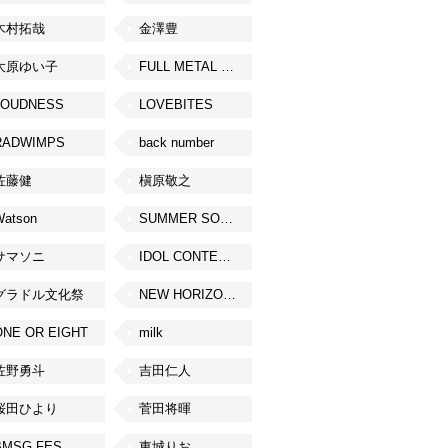
木村拓哉
金澤豊
大原ゆい子
FULL METAL JAPAN 2026
LOUDNESS
LOVEBITES
RADWIMPS
back number
佐藤健
槇原敬之
Watson
SUMMER SONIC
サマソニ
IDOL CONTENT EXPO
グラドル文化祭
NEW HORIZON FEST
ONE OR EIGHT
milk
佐野勇斗
吉田仁人
桜田ひより
菅田将暉
BMSG FES
東城りお