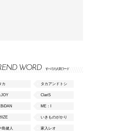
REND WORD
すべての人気ワード
タカ
タカアンドトシ
≒JOY
ClariS
EBiDAN
ME：I
IIZE
いきものがかり
中島健人
家入レオ