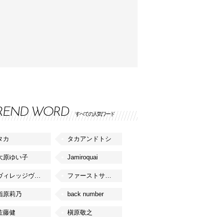
REND WORD
すべての人気ワード
タカ
タカアンドトシ
大原ゆい子
Jamiroquai
ヴィレッジヴァンガード
ファーストサマーウイカ
指原莉乃
back number
佐藤健
槇原敬之