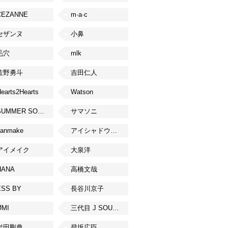
CEZANNE
m·a·c
セザンヌ
小鼻
毛穴
mlk
佐野勇斗
吉田仁人
earts2Hearts
Watson
SUMMER SONIC
サマソニ
canmake
アイシャドウベース
アイメイク
大泉洋
HANA
高橋文哉
ESS BY
長谷川京子
ØMI
三代目 J SOUL BROTHERS from EXILE TRIBE
岩田剛典
登坂広臣