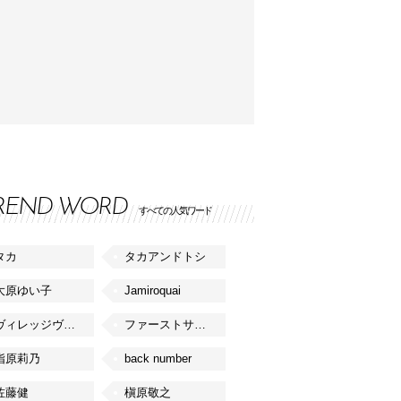
REND WORD
すべての人気ワード
タカ
タカアンドトシ
大原ゆい子
Jamiroquai
ヴィレッジヴァンガード
ファーストサマーウイカ
指原莉乃
back number
佐藤健
槇原敬之