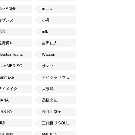
CEZANNE
m·a·c
セザンヌ
小鼻
毛穴
mlk
佐野勇斗
吉田仁人
earts2Hearts
Watson
SUMMER SONIC
サマソニ
canmake
アイシャドウベース
アイメイク
大泉洋
HANA
高橋文哉
ESS BY
長谷川京子
ØMI
三代目 J SOUL BROTHERS from EXILE TRIBE
岩田剛典
登坂広臣