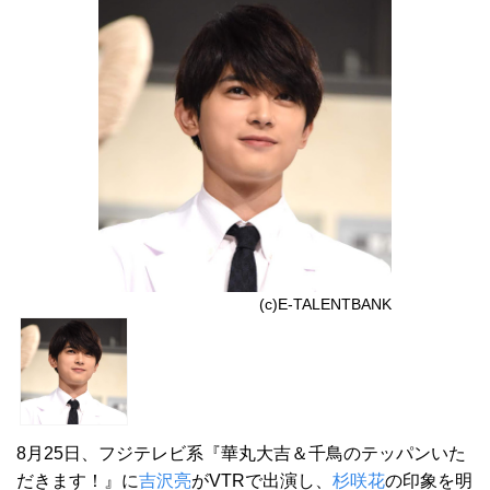
(c)E-TALENTBANK
8月25日、フジテレビ系『華丸大吉＆千鳥のテッパンいた
だきます！』に
吉沢亮
がVTRで出演し、
杉咲花
の印象を明