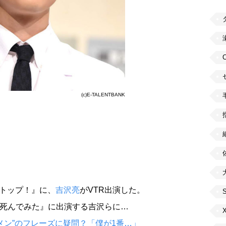
(c)E-TALENTBANK
ストップ！』に、
吉沢亮
がVTR出演した。
一度死んでみた』に出演する吉沢らに…
メン”のフレーズに疑問？「僕が1番…」