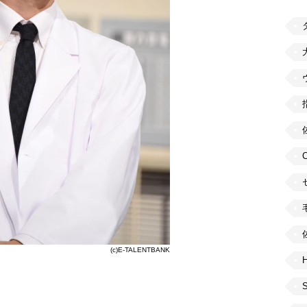
(c)E-TALENTBANK
H