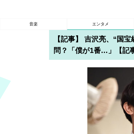
音楽
エンタメ
【記事】 吉沢亮、“国
問？「僕が1番…」【記