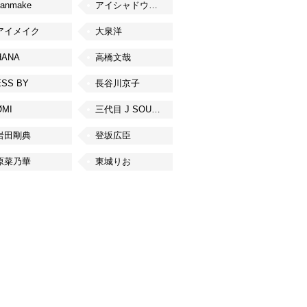
canmake
アイシャドウベース
アイメイク
大泉洋
HANA
高橋文哉
ESS BY
長谷川京子
ØMI
三代目 J SOUL BROTHERS from EXILE TRIBE
岩田剛典
登坂広臣
原菜乃華
東城りお