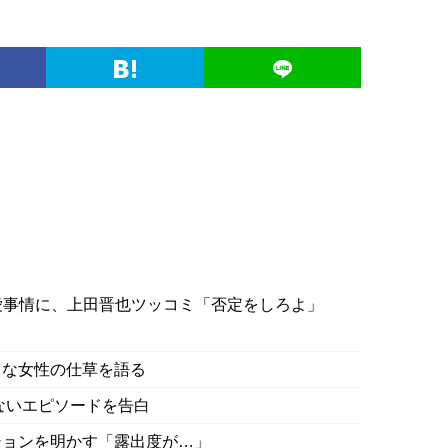
愛事情に、上田晋也ツッコミ「否定をしろよ」
きな女性の仕草を語る
ないエピソードを告白
ションを明かす「露出度が…」