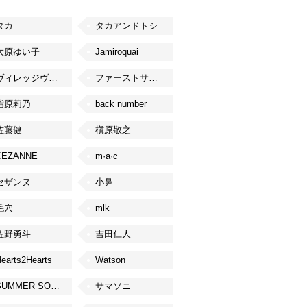
タカ
タカアンドトシ
大原ゆい子
Jamiroquai
ヴィレッジヴァンガード
ファーストサマーウイカ
指原莉乃
back number
佐藤健
槇原敬之
CEZANNE
m·a·c
セザンヌ
小鼻
毛穴
mlk
佐野勇斗
吉田仁人
earts2Hearts
Watson
SUMMER SONIC
サマソニ