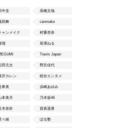
田中圭
高橋文哉
浅田舞
canmake
キャンメイク
村重杏奈
波瑠
長濱ねる
MEGUMI
Travis Japan
松田元太
野呂佳代
滝沢カレン
総合エンタメ
辻希美
浜崎あゆみ
山本美月
乃木坂46
弓木奈於
賀喜遥香
菜々緒
ぼる塾