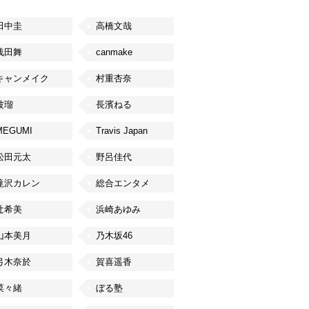
田中圭
高橋文哉
浅田舞
canmake
キャンメイク
村重杏奈
波瑠
長濱ねる
MEGUMI
Travis Japan
松田元太
野呂佳代
滝沢カレン
総合エンタメ
辻希美
浜崎あゆみ
山本美月
乃木坂46
弓木奈於
賀喜遥香
菜々緒
ぼる塾