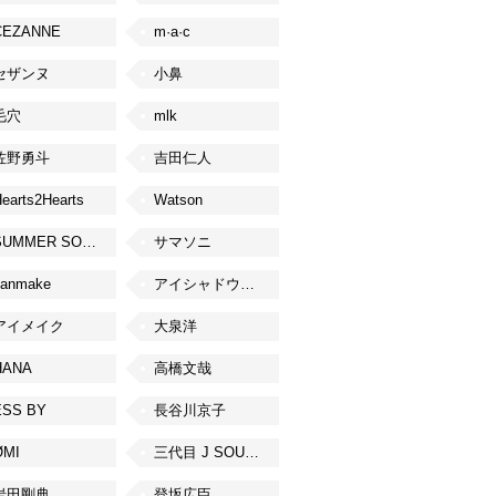
CEZANNE
m·a·c
セザンヌ
小鼻
毛穴
mlk
佐野勇斗
吉田仁人
earts2Hearts
Watson
SUMMER SONIC
サマソニ
canmake
アイシャドウベース
アイメイク
大泉洋
HANA
高橋文哉
ESS BY
長谷川京子
ØMI
三代目 J SOUL BROTHERS from EXILE TRIBE
岩田剛典
登坂広臣