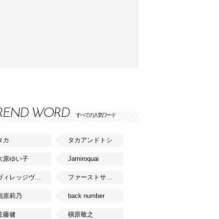
REND WORD
すべての人気ワード
タカ
タカアンドトシ
大原ゆい子
Jamiroquai
ヴィレッジヴァンガード
ファーストサマーウイカ
指原莉乃
back number
佐藤健
槇原敬之