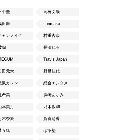
田中圭
高橋文哉
浅田舞
canmake
キャンメイク
村重杏奈
波瑠
長濱ねる
MEGUMI
Travis Japan
松田元太
野呂佳代
滝沢カレン
総合エンタメ
辻希美
浜崎あゆみ
山本美月
乃木坂46
弓木奈於
賀喜遥香
菜々緒
ぼる塾