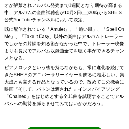
オが解禁されアルバム発売まで1週間となり期待が高まる
中、アルバムの全曲試聴会が10月2日(土)20時からSHE’S
公式YouTubeチャンネルにおいて決定。
既に配信されている「Amulet」、「追い風」、「Spell On
Me」、「Take It Easy」以外の楽曲はアルバムトレーラー
でしかその片鱗を知る術がなかった中で、トレーラー映像
よりも長尺でアルバム収録曲全てを聴く事ができるチャン
スとなる。
ピアノロックという核を持ちながらも、常に進化を続けて
きたSHE’Sのアニバーサリーイヤーを飾るに相応しい、集
大成とも言える作品となっているので、改めてこの機会に
映画『そして、バトンは渡された』インスパイアソング
「Chained」をはじめとする全11曲を試聴することでアル
バムへの期待を膨らませてみてはいかがだろう。