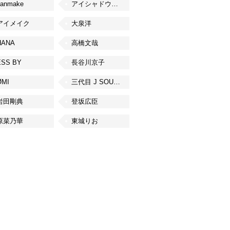
canmake
アイシャドウベース
アイメイク
大泉洋
HANA
高橋文哉
ESS BY
長谷川京子
ØMI
三代目 J SOUL BROTHERS from EXILE TRIBE
岩田剛典
登坂広臣
原菜乃華
東城りお