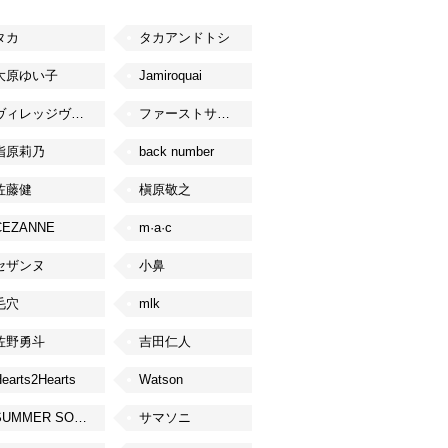
タカ
タカアンドトシ
大原ゆい子
Jamiroquai
ヴィレッジヴァンガード
ファーストサマーウイカ
指原莉乃
back number
佐藤健
槇原敬之
CEZANNE
m·a·c
セザンヌ
小鼻
毛穴
mlk
佐野勇斗
吉田仁人
earts2Hearts
Watson
SUMMER SONIC
サマソニ