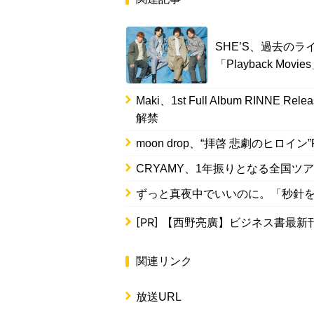
SHE’S、過去の
「Playback Mo
Maki、1st Full Album RIN
解禁
moon drop、“拝啓 悲劇のヒロイン
CRYAMY、1年振りとなる全国ツ
ずっと真夜中でいいのに。「秒針を噛む –
[PR]
【西野亮廣】ビジネス書最新
関連リンク
放送URL