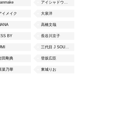
canmake
アイシャドウベース
アイメイク
大泉洋
HANA
高橋文哉
ESS BY
長谷川京子
ØMI
三代目 J SOUL BROTHERS from EXILE TRIBE
岩田剛典
登坂広臣
原菜乃華
東城りお