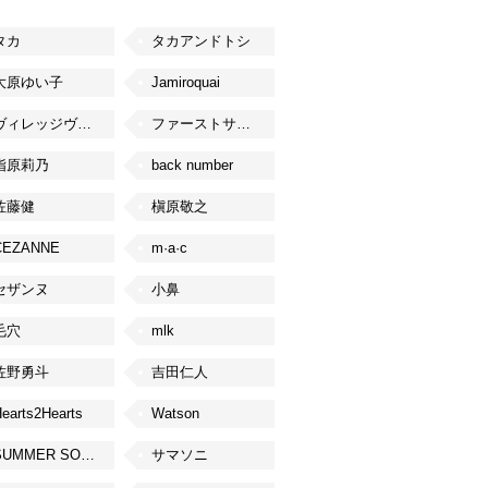
タカ
タカアンドトシ
大原ゆい子
Jamiroquai
ヴィレッジヴァンガード
ファーストサマーウイカ
指原莉乃
back number
佐藤健
槇原敬之
CEZANNE
m·a·c
セザンヌ
小鼻
毛穴
mlk
佐野勇斗
吉田仁人
earts2Hearts
Watson
SUMMER SONIC
サマソニ