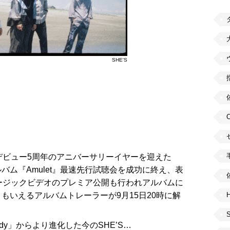
SHE'S
デビュー5周年のアニバーサリーイヤーを迎えた
ルバム『Amulet』最速先行試聴会を成功に終え、表
ュージックビデオのプレミア公開も行われアルバムに
もいえるアルバムトレーラーが9月15日20時に解
H
edy」からより進化した今のSHE’S…