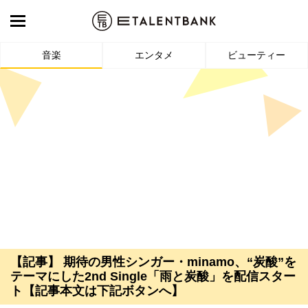
音楽
エンタメ
ビューティー
【記事】 期待の男性シンガー・minamo、“炭酸”を
テーマにした2nd Single「雨と炭酸」を配信スター
ト【記事本文は下記ボタンへ】