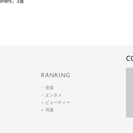
ners」3選
C
RANKING
音楽
エンタメ
ビューティー
写真