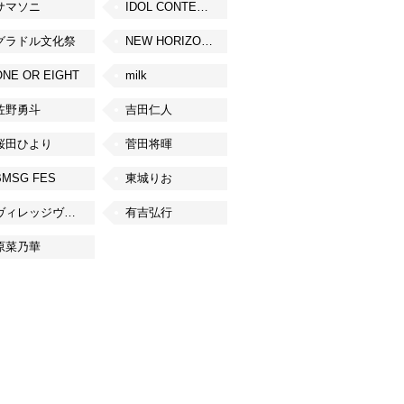
サマソニ
IDOL CONTENT EXPO
グラドル文化祭
NEW HORIZON FEST
ONE OR EIGHT
milk
佐野勇斗
吉田仁人
桜田ひより
菅田将暉
BMSG FES
東城りお
ヴィレッジヴァンガード
有吉弘行
原菜乃華