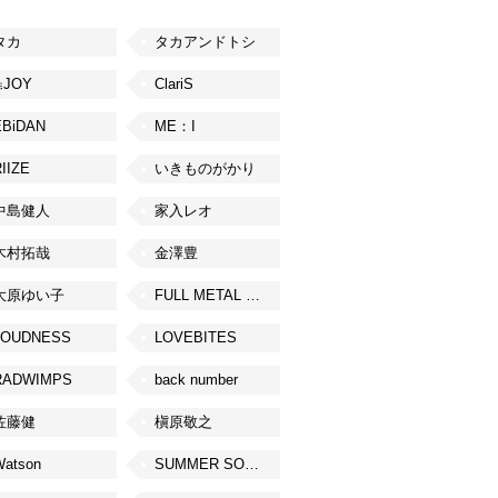
タカ
タカアンドトシ
≒JOY
ClariS
EBiDAN
ME：I
IIZE
いきものがかり
中島健人
家入レオ
木村拓哉
金澤豊
大原ゆい子
FULL METAL JAPAN 2026
LOUDNESS
LOVEBITES
RADWIMPS
back number
佐藤健
槇原敬之
Watson
SUMMER SONIC