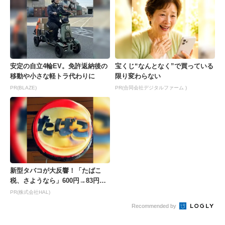
安定の自立4輪EV。免許返納後の
宝くじ“なんとなく”で買っている
移動や小さな軽トラ代わりに
限り変わらない
PR(BLAZE)
PR(合同会社デジタルファーム )
新型タバコが大反響！「たばこ
税、さようなら」600円→83円の
新型が爆売れ
PR(株式会社HAL)
Recommended by