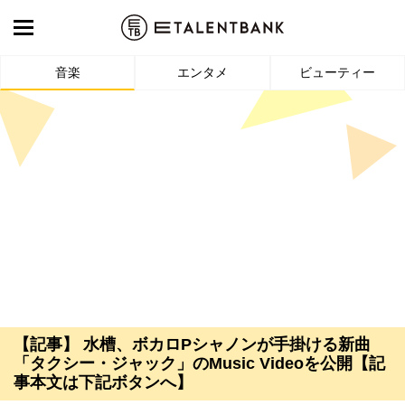
音楽
エンタメ
ビューティー
【記事】 水槽、ボカロPシャノンが手掛ける新曲
「タクシー・ジャック」のMusic Videoを公開【記
事本文は下記ボタンへ】