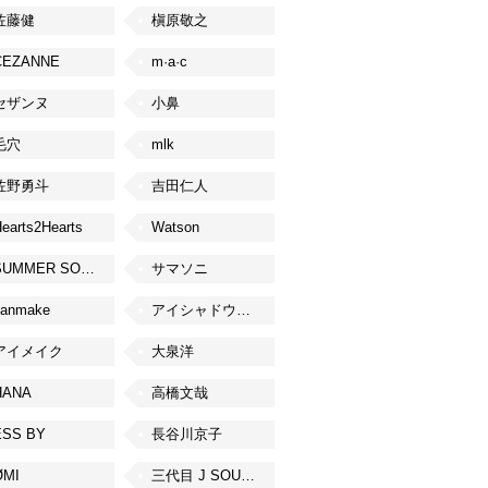
佐藤健
槇原敬之
CEZANNE
m·a·c
セザンヌ
小鼻
毛穴
mlk
佐野勇斗
吉田仁人
earts2Hearts
Watson
SUMMER SONIC
サマソニ
canmake
アイシャドウベース
アイメイク
大泉洋
HANA
高橋文哉
ESS BY
長谷川京子
ØMI
三代目 J SOUL BROTHERS from EXILE TRIBE