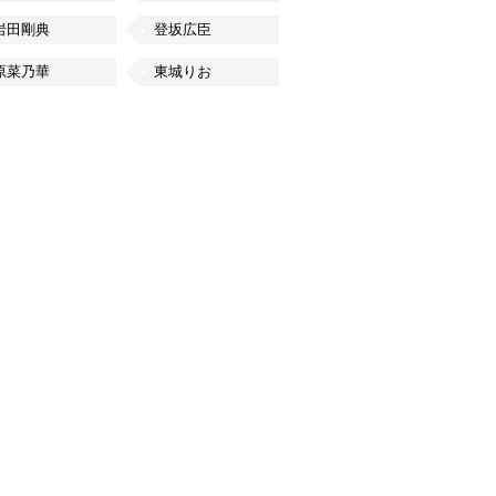
岩田剛典
登坂広臣
原菜乃華
東城りお