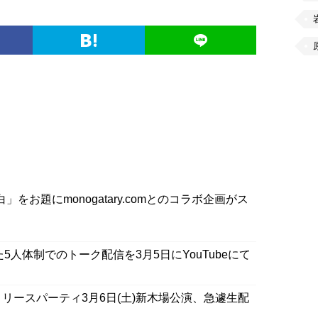
告白」をお題にmonogatary.comとのコラボ企画がス
5人体制でのトーク配信を3月5日にYouTubeにて
リリースパーティ3月6日(土)新木場公演、急遽生配