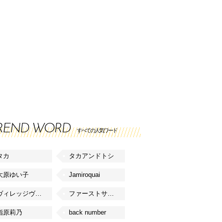
REND WORD
すべての人気ワード
タカ
タカアンドトシ
大原ゆい子
Jamiroquai
ヴィレッジヴァンガード
ファーストサマーウイカ
指原莉乃
back number