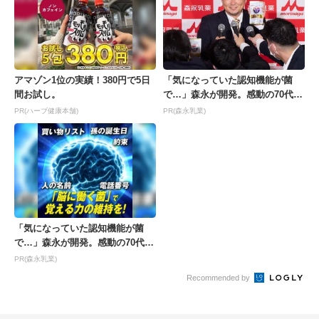
アマゾン1位の実績！380円で5日
「気になっていた認知機能が菌
間お試し。
で…」森永が開発。感動の70代続
出
PR(ハーブ健康本舗)
PR(森永乳業)
「気になっていた認知機能が菌
で…」森永が開発。感動の70代続
出
PR(森永乳業)
Recommended by