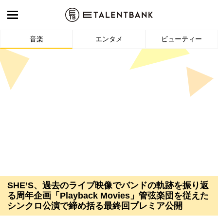
音楽
エンタメ
ビューティー
SHE’S、過去のライブ映像でバンドの軌跡を振り返
る周年企画「Playback Movies」管弦楽団を従えた
シンクロ公演で締め括る最終回プレミア公開