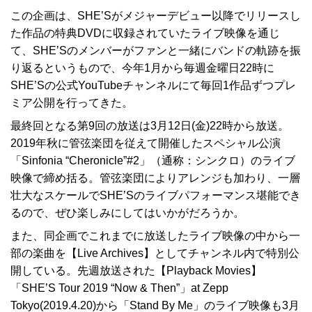
この企画は、SHE’Sがメジャーデビュー以降でリリースし
た作品の特典DVDに収録されていたライブ映像を通じ
て、SHE’Sのメンバーがファンと一緒にバンドの軌跡を振
り返るというもので、今年1月から毎週金曜日22時に
SHE’Sの公式YouTubeチャンネルにて毎回1作品ずつプレ
ミア公開を行ってきた。
最終回となる第9回の放送は3月12日(金)22時から放送。
2019年秋に管弦楽団を従えて開催したスペシャル公演
「Sinfonia “Cheronicle”#2」（通称：シンクロ）のライブ
映像で締め括る。管弦楽団によりアレンジも加わり、一層
壮大なスケールでSHE’Sのライブパフォーマンス堪能でき
るので、ぜひ楽しみにしてはいかがだろうか。
また、同企画でこれまでに放送したライブ映像の中から一
部の楽曲を【Live Archives】としてチャンネル内で特別公
開している。先週放送された【Playback Movies】
「SHE’S Tour 2019 “Now & Then”」at Zepp
Tokyo(2019.4.20)から「Stand By Me」のライブ映像も3月