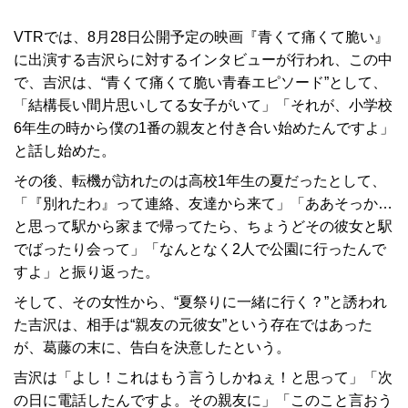
VTRでは、8月28日公開予定の映画『青くて痛くて脆い』
に出演する吉沢らに対するインタビューが行われ、この中
で、吉沢は、“青くて痛くて脆い青春エピソード”として、
「結構長い間片思いしてる女子がいて」「それが、小学校
6年生の時から僕の1番の親友と付き合い始めたんですよ」
と話し始めた。
その後、転機が訪れたのは高校1年生の夏だったとして、
「『別れたわ』って連絡、友達から来て」「ああそっか…
と思って駅から家まで帰ってたら、ちょうどその彼女と駅
でばったり会って」「なんとなく2人で公園に行ったんで
すよ」と振り返った。
そして、その女性から、“夏祭りに一緒に行く？”と誘われ
た吉沢は、相手は“親友の元彼女”という存在ではあった
が、葛藤の末に、告白を決意したという。
吉沢は「よし！これはもう言うしかねぇ！と思って」「次
の日に電話したんですよ。その親友に」「このこと言おう