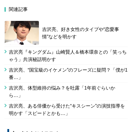
関連記事
吉沢亮、好き女性のタイプや“恋愛事
情”などを明かす
吉沢亮『キングダム』山崎賢人＆橋本環奈との「笑っち
ゃう」共演秘話明かす
吉沢亮、“国宝級のイケメン”のフレーズに疑問？「僕が1
番…」
吉沢亮、体型維持の悩み？を吐露「1年前ぐらいか
ら…」
吉沢亮、ある俳優から受けた“キスシーン”の演技指導を
明かす「スピードとかも…」