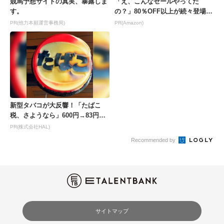
競馬予想サイトの真実、暴露しま
「え、こんなセールやってた
す。
の？」80％OFF以上が続々登場！
Amazonの本気が...
PR(他力本願運営事務局)
PR(Amazon)
新型タバコが大反響！「たばこ
税、さようなら」600円→83円の
新型が爆売れ
PR(株式会社HAL)
Recommended by
サイトマップ