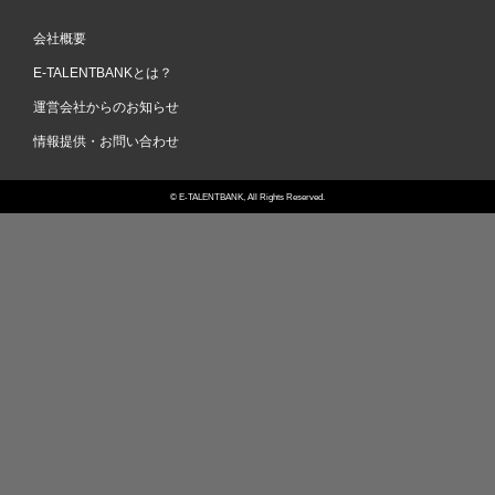
CONTENTS
会社概要
NEWS
E-TALENTBANKとは？
音楽
エンタメ
ビューティー
運営会社からのお知らせ
PICKUP
情報提供・お問い合わせ
音楽
エンタメ
ビューティー
© E-TALENTBANK, All Rights Reserved.
RANKING
音楽
エンタメ
ビューティー
写真
OFFICIAL ACCOUNT
最新ニュースをリアルタイム
でチェック！
フォローする