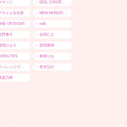
サマソニ
IDOL CONTENT EXPO
グラドル文化祭
NEW HORIZON FEST
ONE OR EIGHT
milk
佐野勇斗
吉田仁人
桜田ひより
菅田将暉
BMSG FES
東城りお
ヴィレッジヴァンガード
有吉弘行
原菜乃華