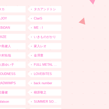
タカ
タカアンドトシ
≒JOY
ClariS
EBiDAN
ME：I
IIZE
いきものがかり
中島健人
家入レオ
木村拓哉
金澤豊
大原ゆい子
FULL METAL JAPAN 2026
LOUDNESS
LOVEBITES
RADWIMPS
back number
佐藤健
槇原敬之
Watson
SUMMER SONIC