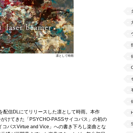
凛として時雨
mer」を配信DLにてリリースした凛として時雨。本作
H
けてきた「PSYCHO-PASSサイコパス」の初の
コパスVirtue and Vice」への書き下ろし楽曲とな