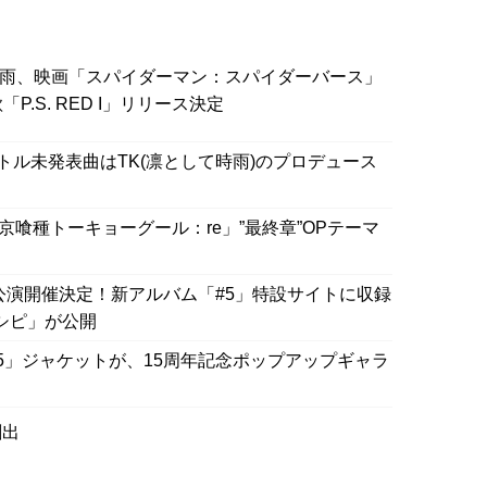
して時雨、映画「スパイダーマン：スパイダーバース」
P.S. RED I」リリース決定
イトル未発表曲はTK(凛として時雨)のプロデュース
「東京喰種トーキョーグール：re」”最終章”OPテーマ
公演開催決定！新アルバム「#5」特設サイトに収録
「レシピ」が公開
5」ジャケットが、15周年記念ポップアップギャラ
創出