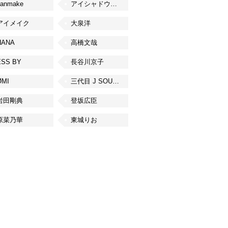
canmake
アイシャドウベース
アイメイク
大泉洋
HANA
高橋文哉
ESS BY
長谷川京子
ØMI
三代目 J SOUL BROTHERS from EXILE TRIBE
岩田剛典
登坂広臣
原菜乃華
東城りお