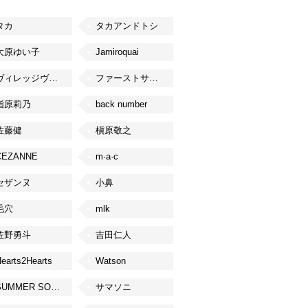
タカ
タカアンドトシ
大原ゆい子
Jamiroquai
ヴィレッジヴァンガード
ファーストサマーウイカ
指原莉乃
back number
佐藤健
槇原敬之
CEZANNE
m·a·c
セザンヌ
小鼻
毛穴
mlk
佐野勇斗
吉田仁人
earts2Hearts
Watson
SUMMER SONIC
サマソニ