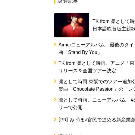
関連記事
TK from 凛と
日本語吹替版主題歌「
Aimerニューアルバム、最後のタ
曲「Stand By You」
TK from 凛として時雨、アニメ
リリース＆全国ツアー決定
凛として時雨 東阪でのツアー追加
楽曲「Chocolate Passion」の
凛として時雨、ニューアルバム「#
リーで公開
[PR]
みずほ×官民で進める新産業