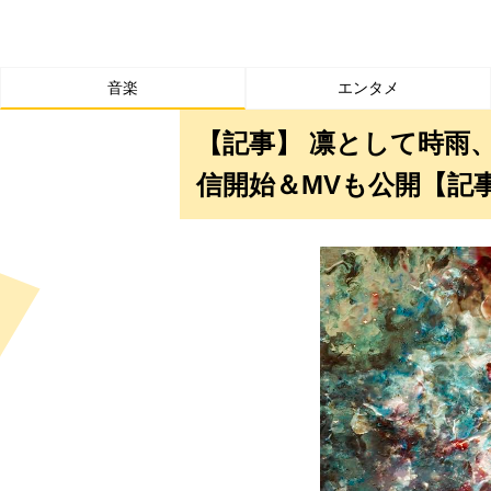
音楽
エンタメ
【記事】 凛として時雨、新曲
信開始＆MVも公開【記