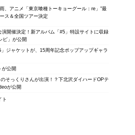
して時雨、アニメ「東京喰種トーキョーグール：re」”最
リース＆全国ツアー決定
公演開催決定！新アルバム「#5」特設サイトに収録
「レシピ」が公開
5」ジャケットが、15周年記念ポップアップギャラ
トが公開
のそっくりさんが出演！？下北沢ダイハードOPテ
ideoが公開
イト