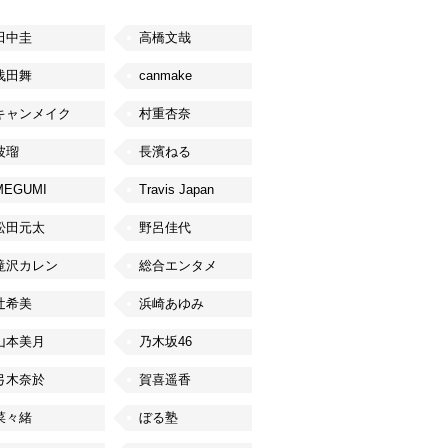
田中圭
高橋文哉
浅田舞
canmake
キャンメイク
村重杏奈
波瑠
長濱ねる
MEGUMI
Travis Japan
松田元太
野呂佳代
滝沢カレン
総合エンタメ
辻希美
浜崎あゆみ
山本美月
乃木坂46
弓木奈於
賀喜遥香
菜々緒
ぼる塾