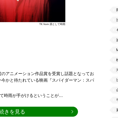
TK from 凛として時雨
賞のアニメーション作品賞を受賞し話題となってお
か今かと待たれている映画『スパイダーマン：スパ
として時雨が手がけるということが…
続きを見る