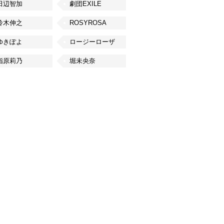
田辺智加
劇団EXILE
鈴木伸之
ROSYROSA
ゆきぽよ
ロージーローザ
指原莉乃
堀未央奈