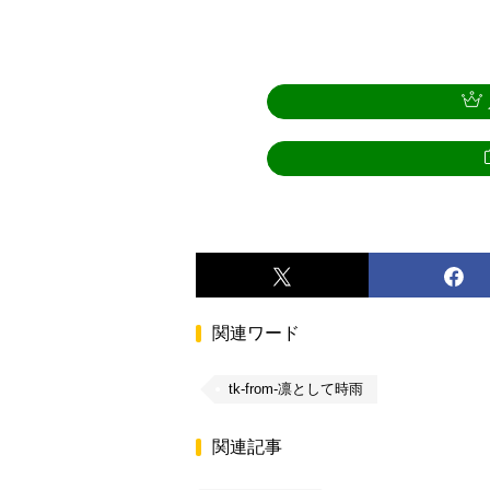
関連ワード
tk-from-凛として時雨
関連記事