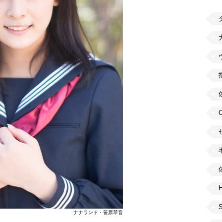
H
ナナランド・笹原琴音