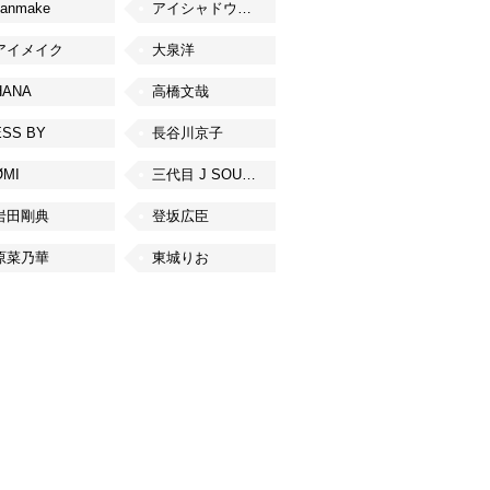
canmake
アイシャドウベース
アイメイク
大泉洋
HANA
高橋文哉
ESS BY
長谷川京子
ØMI
三代目 J SOUL BROTHERS from EXILE TRIBE
岩田剛典
登坂広臣
原菜乃華
東城りお