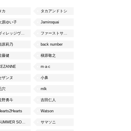
タカ
タカアンドトシ
大原ゆい子
Jamiroquai
ヴィレッジヴァンガード
ファーストサマーウイカ
指原莉乃
back number
佐藤健
槇原敬之
CEZANNE
m·a·c
セザンヌ
小鼻
毛穴
mlk
佐野勇斗
吉田仁人
earts2Hearts
Watson
SUMMER SONIC
サマソニ