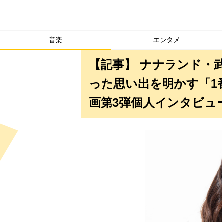
音楽
エンタメ
【記事】 ナナランド・
った思い出を明かす「1
画第3弾個人インタビュ