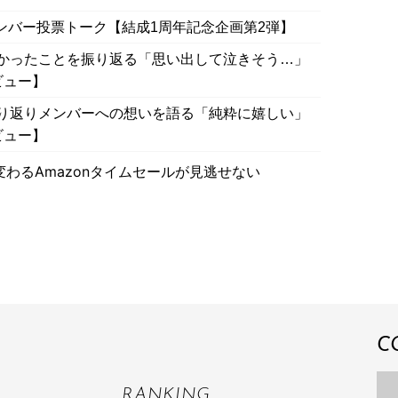
メンバー投票トーク【結成1周年記念企画第2弾】
かったことを振り返る「思い出して泣きそう…」
ビュー】
り返りメンバーへの想いを語る「純粋に嬉しい」
ビュー】
わるAmazonタイムセールが見逃せない
C
RANKING