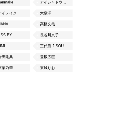
canmake
アイシャドウベース
アイメイク
大泉洋
HANA
高橋文哉
ESS BY
長谷川京子
ØMI
三代目 J SOUL BROTHERS from EXILE TRIBE
岩田剛典
登坂広臣
原菜乃華
東城りお