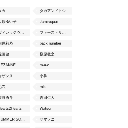
タカ
タカアンドトシ
大原ゆい子
Jamiroquai
ヴィレッジヴァンガード
ファーストサマーウイカ
指原莉乃
back number
佐藤健
槇原敬之
CEZANNE
m·a·c
セザンヌ
小鼻
毛穴
mlk
佐野勇斗
吉田仁人
earts2Hearts
Watson
SUMMER SONIC
サマソニ