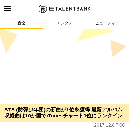
音楽
エンタメ
ビューティー
BTS (防弾少年団)の新曲が1位を獲得 最新アルバム
収録曲は10か国でiTunesチャート1位にランクイン
2017.12.8 7:00