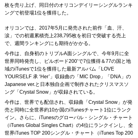
枚を売り上げ、同日付のオリコンデイリーシングルランキ
ングで初登場1位を獲得した。
オリコンでは、2017年5月に発売された前作「血、汗、
涙」での初週累積売上238,795枚を初日で突破する売上
で、週間ランキングにも期待がかかる。
今作は、自身初のトリプルA面シングルで、今年9月に全
世界同時発売し、ビルボード200’で7位獲得＆77の国と地
域のiTunesで1位を獲得した最新アルバム「LOVE
YOURSELF 承 ‘Her’」収録曲の「MIC Drop」「DNA」の
Japanese ver.と日本独自企画で制作されたクリスマスソ
ング「Crystal Snow」が収録されている。
今作は、世界でも配信され、収録曲「Crystal Snow」が発
売と同時に全世界約10か国のiTunesチャート1位にランク
イン。さらに、iTunesのグローバル・シングル・チャート
（iTunes Global Singles Chart）の4位にランクインし、全
世界iTunes TOP 200シングル・チャート（iTunes Top 200