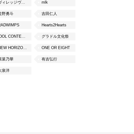
ヴィレッジヴァンガード
mlk
佐野勇斗
吉田仁人
RADWIMPS
Hearts2Hearts
IDOL CONTENT EXPO
グラドル文化祭
NEW HORIZON FEST
ONE OR EIGHT
原菜乃華
有吉弘行
大泉洋