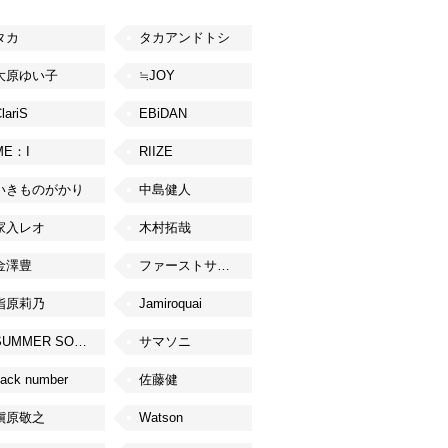
タカ
タカアンドトシ
大原ゆい子
≒JOY
lariS
EBiDAN
ME：I
RIIZE
いきものがかり
中島健人
家入レオ
木村拓哉
金澤豊
ファーストサマーウイカ
指原莉乃
Jamiroquai
SUMMER SONIC
サマソニ
ack number
佐藤健
槇原敬之
Watson