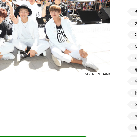
C
©E-TALENTBANK
b