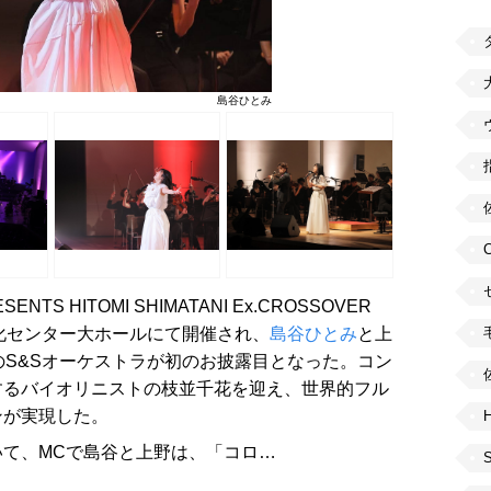
島谷ひとみ
SENTS HITOMI SHIMATANI Ex.CROSSOVER
a』が練馬文化センター大ホールにて開催され、
島谷ひとみ
と上
のS&Sオーケストラが初のお披露目となった。コン
するバイオリニストの枝並千花を迎え、世界的フル
ンが実現した。
H
て、MCで島谷と上野は、「コロ…