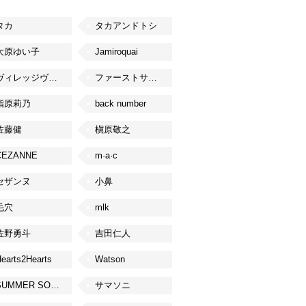
タカ
タカアンドトシ
大原ゆい子
Jamiroquai
ヴィレッジヴァンガード
ファーストサマーウイカ
指原莉乃
back number
佐藤健
槇原敬之
CEZANNE
m·a·c
セザンヌ
小鼻
毛穴
mlk
佐野勇斗
吉田仁人
earts2Hearts
Watson
SUMMER SONIC
サマソニ