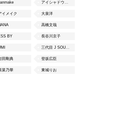
canmake
アイシャドウベース
アイメイク
大泉洋
HANA
高橋文哉
ESS BY
長谷川京子
ØMI
三代目 J SOUL BROTHERS from EXILE TRIBE
岩田剛典
登坂広臣
原菜乃華
東城りお