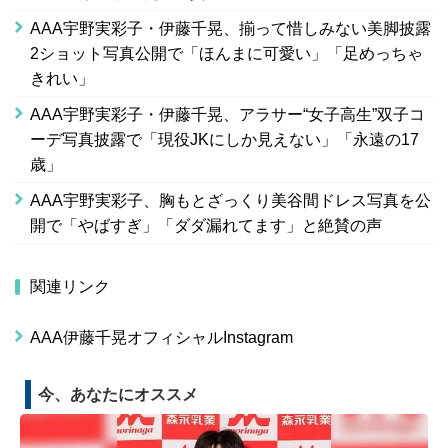
AAA宇野実彩子・伊藤千晃、揃って惜しみない美脚披露
2ショット写真公開で「ほんまに可愛い」「足めっちゃ
きれい」
AAA宇野実彩子・伊藤千晃、アラサー“女子高生”双子コ
ーデ写真披露で「現役JKにしか見えない」「永遠の17
歳」
AAA宇野実彩子、胸もとざっくり美谷間ドレス写真を公
開で「やばすぎ」「ダダ漏れてます」と絶賛の声
関連リンク
AAA伊藤千晃オフィシャルInstagram
今、あなたにオススメ