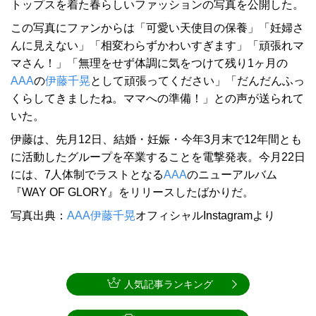
トップスを着た春らしいファッションの写真を公開した。
この写真にファンからは「可愛い天使目の保養」「妊婦さ
んに見えない」「相変わらずかわいすぎます」「頑張れマ
マさん！」「無理をせず体調に気をつけて残り1ヶ月の
AAA
の
伊藤千晃
として頑張ってください」「だんだんふっ
くらしてきましたね。ママへの準備！」との声が送られて
いた。
伊藤は、先月12日、結婚・妊娠・今年3月末で12年間とも
に活動したグループを卒業することを電撃発表。今月22日
には、7人体制でラストとなる
AAA
のニューアルバム
『WAY OF GLORY』をリリースしたばかりだ。
写真出典：
AAA
伊藤千晃
オフィシャルInstagramより
人気記事ランキング