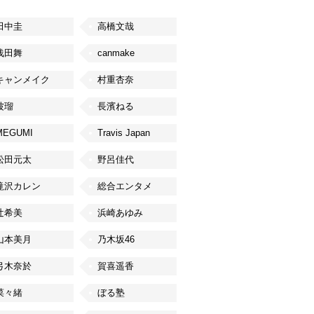
田中圭
高橋文哉
浅田舞
canmake
キャンメイク
村重杏奈
波瑠
長濱ねる
MEGUMI
Travis Japan
松田元太
野呂佳代
滝沢カレン
総合エンタメ
辻希美
浜崎あゆみ
山本美月
乃木坂46
弓木奈於
賀喜遥香
菜々緒
ぼる塾