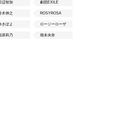
田辺智加
劇団EXILE
鈴木伸之
ROSYROSA
ゆきぽよ
ロージーローザ
指原莉乃
堀未央奈