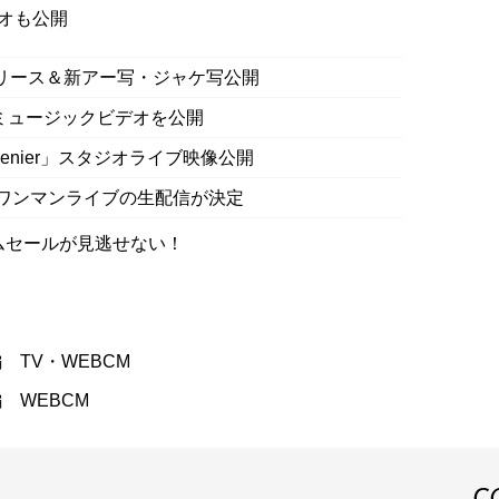
オも公開
ルバムをリリース＆新アー写・ジャケ写公開
ivi lily”ミュージックビデオを公開
での「80denier」スタジオライブ映像公開
にて開催のワンマンライブの生配信が決定
イムセールが見逃せない！
TV・WEBCM
 WEBCM