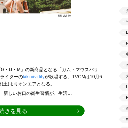
kiki vivi lily
R
G・U・M」の新商品となる「ガム・マウスバリ
グライターの
kiki vivi lily
が歌唱する。TVCMは10月6
3日(土)よりオンエアとなる。
、新しいお口の衛生習慣が、生活…
続きを見る