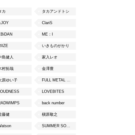
タカ
タカアンドトシ
≒JOY
ClariS
EBiDAN
ME：I
IIZE
いきものがかり
中島健人
家入レオ
木村拓哉
金澤豊
大原ゆい子
FULL METAL JAPAN 2026
LOUDNESS
LOVEBITES
RADWIMPS
back number
佐藤健
槇原敬之
Watson
SUMMER SONIC