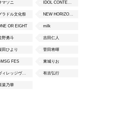
サマソニ
IDOL CONTENT EXPO
グラドル文化祭
NEW HORIZON FEST
ONE OR EIGHT
milk
佐野勇斗
吉田仁人
桜田ひより
菅田将暉
BMSG FES
東城りお
ヴィレッジヴァンガード
有吉弘行
原菜乃華