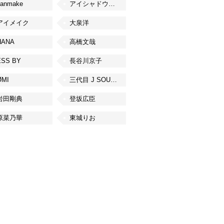
canmake
アイシャドウベース
アイメイク
大泉洋
HANA
高橋文哉
ESS BY
長谷川京子
ØMI
三代目 J SOUL BROTHERS from EXILE TRIBE
岩田剛典
登坂広臣
原菜乃華
東城りお