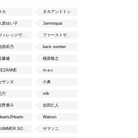
タカ
タカアンドトシ
大原ゆい子
Jamiroquai
ヴィレッジヴァンガード
ファーストサマーウイカ
指原莉乃
back number
佐藤健
槇原敬之
CEZANNE
m·a·c
セザンヌ
小鼻
毛穴
mlk
佐野勇斗
吉田仁人
earts2Hearts
Watson
SUMMER SONIC
サマソニ