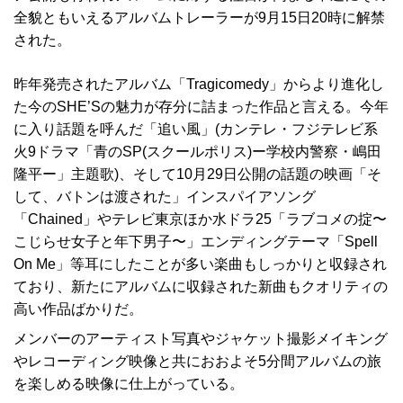
全貌ともいえるアルバムトレーラーが9月15日20時に解禁
された。
昨年発売されたアルバム「Tragicomedy」からより進化し
た今のSHE’Sの魅力が存分に詰まった作品と言える。今年
に入り話題を呼んだ「追い風」(カンテレ・フジテレビ系
火9ドラマ「青のSP(スクールポリス)ー学校内警察・嶋田
隆平ー」主題歌)、そして10月29日公開の話題の映画「そ
して、バトンは渡された」インスパイアソング
「Chained」やテレビ東京ほか水ドラ25「ラブコメの掟〜
こじらせ女子と年下男子〜」エンディングテーマ「Spell
On Me」等耳にしたことが多い楽曲もしっかりと収録され
ており、新たにアルバムに収録された新曲もクオリティの
高い作品ばかりだ。
メンバーのアーティスト写真やジャケット撮影メイキング
やレコーディング映像と共におおよそ5分間アルバムの旅
を楽しめる映像に仕上がっている。