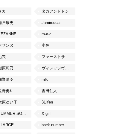
タカ
タカアンドトシ
瀬戸康史
Jamiroquai
CEZANNE
m·a·c
セザンヌ
小鼻
毛穴
ファーストサマーウイカ
指原莉乃
ヴィレッジヴァンガード
細野晴臣
mlk
佐野勇斗
吉田仁人
大原ゆい子
3Li¥en
SUMMER SONIC
X-girl
XLARGE
back number