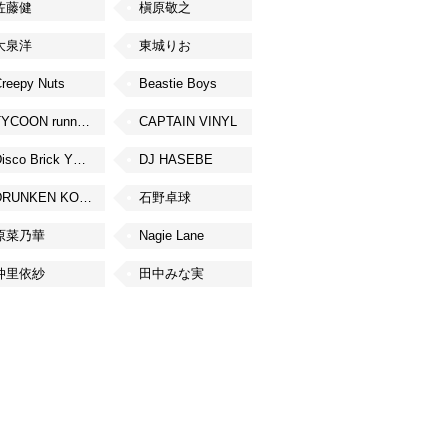
佐藤健
槇原敬之
大泉洋
東城りお
reepy Nuts
Beastie Boys
TYCOON running
CAPTAIN VINYL
Disco Brick YOKOHAMA
DJ HASEBE
DRUNKEN KONG
石野卓球
原菜乃華
Nagie Lane
仲里依紗
田中みな実